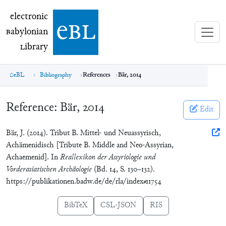
electronic Babylonian Library (eBL)
electronic
e
bl
B
abylonian
L
ibrary
eBL
Bibliography
References
Bär, 2014
Reference:
Bär, 2014
Edit
Bär, J. (2014). Tribut B. Mittel- und Neuassyrisch,
Achämenidisch [Tribute B. Middle and Neo-Assyrian,
Achaemenid]. In
Reallexikon der Assyriologie und
Vorderasiatischen Archäologie
(Bd. 14, S. 130–132).
https://publikationen.badw.de/de/rla/index#11754
BibTeX
CSL-JSON
RIS