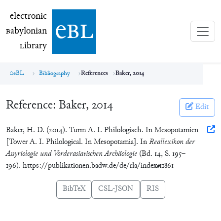
electronic Babylonian Library (eBL)
electronic
e
bl
B
abylonian
L
ibrary
eBL
Bibliography
References
Baker, 2014
Reference:
Baker, 2014
Edit
Baker, H. D. (2014). Turm A. I. Philologisch. In Mesopotamien
[Tower A. I. Philological. In Mesopotamia]. In
Reallexikon der
Assyriologie und Vorderasiatischen Archäologie
(Bd. 14, S. 195–
196). https://publikationen.badw.de/de/rla/index#11861
BibTeX
CSL-JSON
RIS