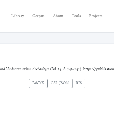
Library
Corpus
About
Tools
Projects
und Vorderasiatischen Archäologie
(Bd. 14, S. 241–242). https://publikatio
BibTeX
CSL-JSON
RIS