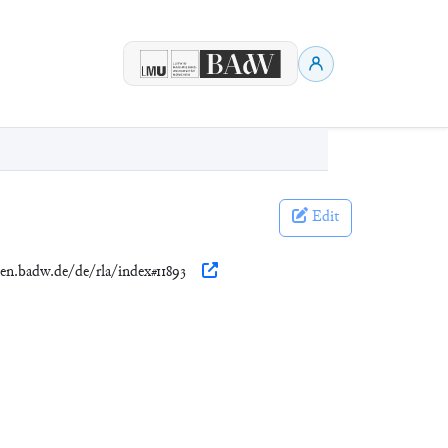
Edit
nen.badw.de/de/rla/index#11893