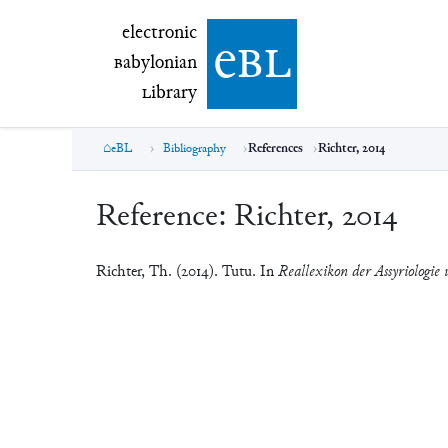
electronic Babylonian Library (eBL)
electronic
e
bl
B
abylonian
L
ibrary
eBL
Bibliography
References
Richter, 2014
Reference:
Richter, 2014
Richter, Th. (2014). Tutu. In
Reallexikon der Assyriologie 