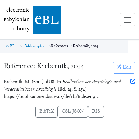
electronic Babylonian Library (eBL)
electronic
e
bl
B
abylonian
L
ibrary
eBL
Bibliography
References
Krebernik, 2014
Reference:
Krebernik, 2014
Edit
Krebernik, M. (2014). dU8. In
Reallexikon der Assyriologie und
Vorderasiatischen Archäologie
(Bd. 14, S. 254).
https://publikationen.badw.de/de/rla/index#11912
BibTeX
CSL-JSON
RIS