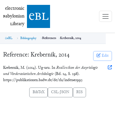
electronic Babylonian Library (eBL)
electronic
e
bl
B
abylonian
L
ibrary
eBL
Bibliography
References
Krebernik, 2014
Reference:
Krebernik, 2014
Edit
Krebernik, M. (2014). Ug-uru. In
Reallexikon der Assyriologie
und Vorderasiatischen Archäologie
(Bd. 14, S. 298).
https://publikationen.badw.de/de/rla/index#11993
BibTeX
CSL-JSON
RIS