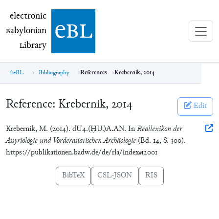
electronic Babylonian Library (eBL)
electronic
e
bl
B
abylonian
L
ibrary
eBL
Bibliography
References
Krebernik, 2014
Reference:
Krebernik, 2014
Edit
Krebernik, M. (2014). dU4.(ḪU.)A.AN. In
Reallexikon der
Assyriologie und Vorderasiatischen Archäologie
(Bd. 14, S. 300).
https://publikationen.badw.de/de/rla/index#12001
BibTeX
CSL-JSON
RIS