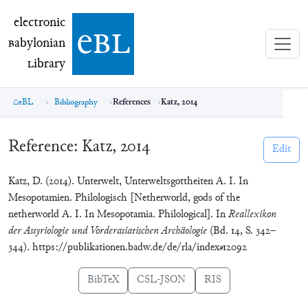
electronic Babylonian Library (eBL)
electronic
e
bl
B
abylonian
L
ibrary
eBL
Bibliography
References
Katz, 2014
Reference:
Katz, 2014
Edit
Katz, D. (2014). Unterwelt, Unterweltsgottheiten A. I. In
Mesopotamien. Philologisch [Netherworld, gods of the
netherworld A. I. In Mesopotamia. Philological]. In
Reallexikon
der Assyriologie und Vorderasiatischen Archäologie
(Bd. 14, S. 342–
344). https://publikationen.badw.de/de/rla/index#12092
BibTeX
CSL-JSON
RIS