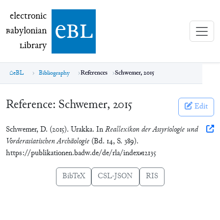
electronic Babylonian Library (eBL)
electronic
e
bl
B
abylonian
L
ibrary
eBL
Bibliography
References
Schwemer, 2015
Reference:
Schwemer, 2015
Edit
Schwemer, D. (2015). Urakka. In
Reallexikon der Assyriologie und
Vorderasiatischen Archäologie
(Bd. 14, S. 389).
https://publikationen.badw.de/de/rla/index#12135
BibTeX
CSL-JSON
RIS