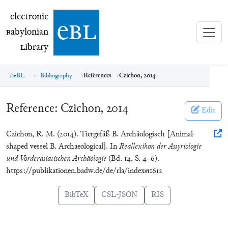
electronic Babylonian Library (eBL)
electronic
e
bl
B
abylonian
L
ibrary
eBL
Bibliography
References
Czichon, 2014
Reference:
Czichon, 2014
Edit
Czichon, R. M. (2014). Tiergefäß B. Archäologisch [Animal-
shaped vessel B. Archaeological]. In
Reallexikon der Assyriologie
und Vorderasiatischen Archäologie
(Bd. 14, S. 4–6).
https://publikationen.badw.de/de/rla/index#11612
BibTeX
CSL-JSON
RIS