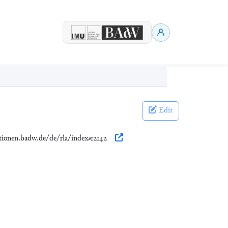
Edit
ationen.badw.de/de/rla/index#12142