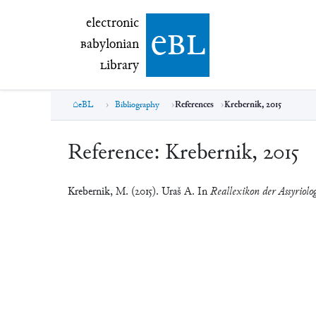
electronic Babylonian Library (eBL)
electronic
e
bl
B
abylonian
L
ibrary
eBL
Bibliography
References
Krebernik, 2015
Reference:
Krebernik, 2015
Krebernik, M. (2015). Uraš A. In
Reallexikon der Assyriolo