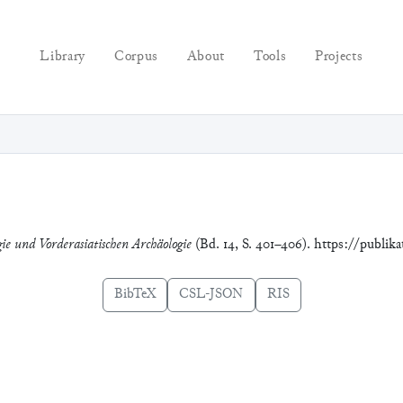
Library
Corpus
About
Tools
Projects
gie und Vorderasiatischen Archäologie
(Bd. 14, S. 401–406). https://publik
BibTeX
CSL-JSON
RIS