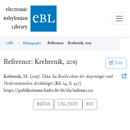
electronic Babylonian Library (eBL)
electronic
e
bl
B
abylonian
L
ibrary
eBL
Bibliography
References
Krebernik, 2015
Reference:
Krebernik, 2015
Edit
Krebernik, M. (2015). Urša. In
Reallexikon der Assyriologie und
Vorderasiatischen Archäologie
(Bd. 14, S. 437).
https://publikationen.badw.de/de/rla/index#12210
BibTeX
CSL-JSON
RIS