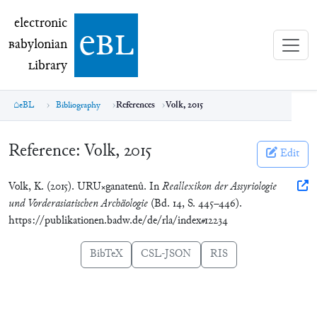
electronic Babylonian Library (eBL)
electronic
e
bl
B
abylonian
L
ibrary
eBL
Bibliography
References
Volk, 2015
Reference:
Volk, 2015
Edit
Volk, K. (2015). URU×ganatenû. In
Reallexikon der Assyriologie
und Vorderasiatischen Archäologie
(Bd. 14, S. 445–446).
https://publikationen.badw.de/de/rla/index#12234
BibTeX
CSL-JSON
RIS