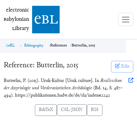
electronic Babylonian Library (eBL)
electronic
e
bl
B
abylonian
L
ibrary
eBL
Bibliography
References
Butterlin, 2015
Reference:
Butterlin, 2015
Edit
Butterlin, P. (2015). Uruk-Kultur [Uruk culture]. In
Reallexikon
der Assyriologie und Vorderasiatischen Archäologie
(Bd. 14, S. 487–
494). https://publikationen.badw.de/de/rla/index#12242
BibTeX
CSL-JSON
RIS