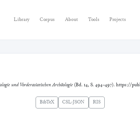
Library
Corpus
About
Tools
Projects
ologie und Vorderasiatischen Archäologie
(Bd. 14, S. 494–497). https://pub
BibTeX
CSL-JSON
RIS