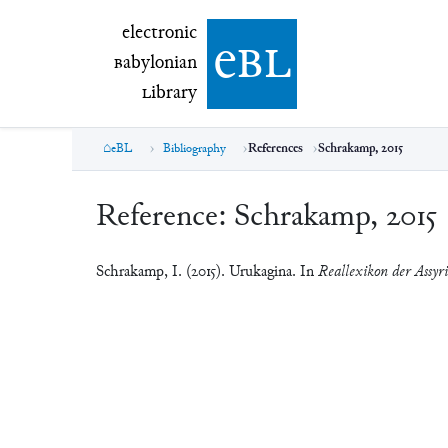
electronic Babylonian Library (eBL)
electronic
e
bl
B
abylonian
L
ibrary
eBL
Bibliography
References
Schrakamp, 2015
Reference:
Schrakamp, 2015
Schrakamp, I. (2015). Urukagina. In
Reallexikon der Assyri