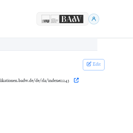
Edit
likationen.badw.de/de/rla/index#12243