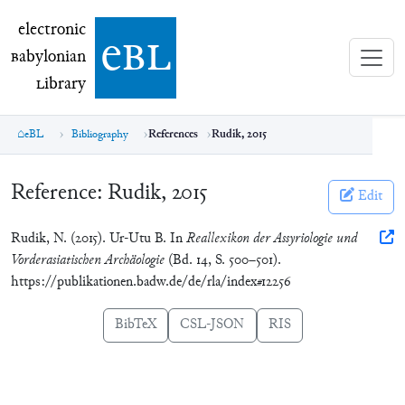
electronic Babylonian Library (eBL)
electronic
e
bl
B
abylonian
L
ibrary
eBL
Bibliography
References
Rudik, 2015
Reference:
Rudik, 2015
Edit
Rudik, N. (2015). Ur-Utu B. In
Reallexikon der Assyriologie und
Vorderasiatischen Archäologie
(Bd. 14, S. 500–501).
https://publikationen.badw.de/de/rla/index#12256
BibTeX
CSL-JSON
RIS