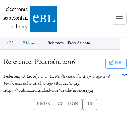
electronic Babylonian Library (eBL)
electronic
e
bl
B
abylonian
L
ibrary
eBL
Bibliography
References
Pedersén, 2016
Reference:
Pedersén, 2016
Edit
Pedersén, O. (2016). U.U. In
Reallexikon der Assyriologie und
Vorderasiatischen Archäologie
(Bd. 14, S. 523).
https://publikationen.badw.de/de/rla/index#12334
BibTeX
CSL-JSON
RIS