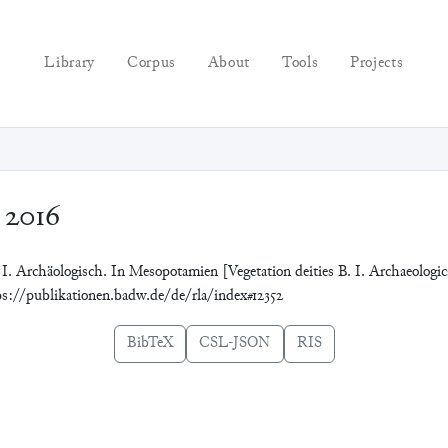
Library
Corpus
About
Tools
Projects
 2016
. I. Archäologisch. In Mesopotamien [Vegetation deities B. I. Archaeologi
tps://publikationen.badw.de/de/rla/index#12352
BibTeX
CSL-JSON
RIS