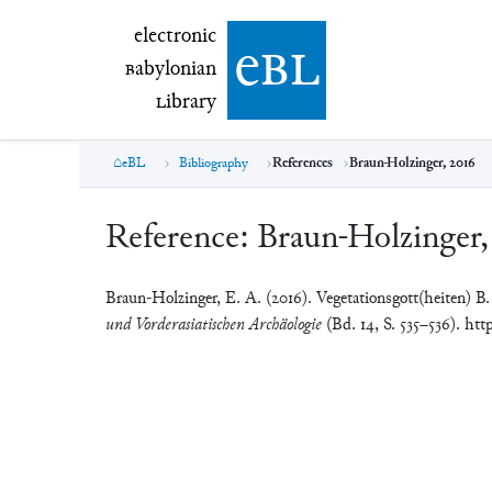
electronic Babylonian Library (eBL)
electronic
e
bl
B
abylonian
L
ibrary
eBL
Bibliography
References
Braun-Holzinger, 2016
Reference:
Braun-Holzinger,
Braun-Holzinger, E. A. (2016). Vegetationsgott(heiten) B
und Vorderasiatischen Archäologie
(Bd. 14, S. 535–536). ht