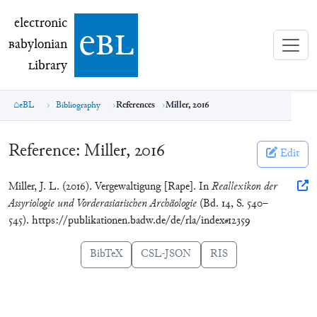
electronic Babylonian Library (eBL)
electronic
e
bl
B
abylonian
L
ibrary
eBL
Bibliography
References
Miller, 2016
Reference:
Miller, 2016
Edit
Miller, J. L. (2016). Vergewaltigung [Rape]. In
Reallexikon der
Assyriologie und Vorderasiatischen Archäologie
(Bd. 14, S. 540–
545). https://publikationen.badw.de/de/rla/index#12359
BibTeX
CSL-JSON
RIS