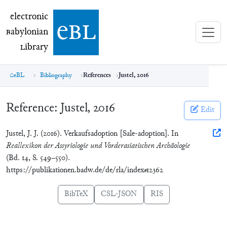
electronic Babylonian Library (eBL)
electronic
e
bl
B
abylonian
L
ibrary
eBL
Bibliography
References
Justel, 2016
Reference:
Justel, 2016
Edit
Justel, J. J. (2016). Verkaufsadoption [Sale-adoption]. In
Reallexikon der Assyriologie und Vorderasiatischen Archäologie
(Bd. 14, S. 549–550).
https://publikationen.badw.de/de/rla/index#12362
BibTeX
CSL-JSON
RIS