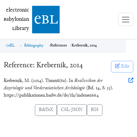
electronic Babylonian Library (eBL)
electronic
e
bl
B
abylonian
L
ibrary
eBL
Bibliography
References
Krebernik, 2014
Reference:
Krebernik, 2014
Edit
Krebernik, M. (2014). Timmū(tu). In
Reallexikon der
Assyriologie und Vorderasiatischen Archäologie
(Bd. 14, S. 55).
https://publikationen.badw.de/de/rla/index#11664
BibTeX
CSL-JSON
RIS