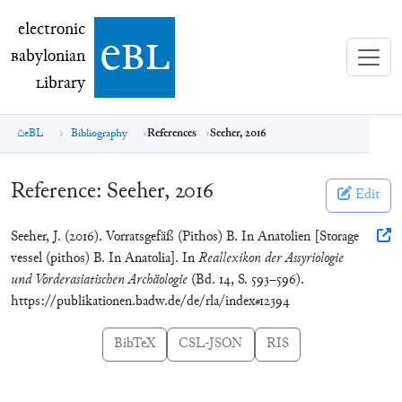
electronic Babylonian Library (eBL)
electronic
e
bl
B
abylonian
L
ibrary
eBL
Bibliography
References
Seeher, 2016
Reference:
Seeher, 2016
Edit
Seeher, J. (2016). Vorratsgefäß (Pithos) B. In Anatolien [Storage
vessel (pithos) B. In Anatolia]. In
Reallexikon der Assyriologie
und Vorderasiatischen Archäologie
(Bd. 14, S. 593–596).
https://publikationen.badw.de/de/rla/index#12394
BibTeX
CSL-JSON
RIS