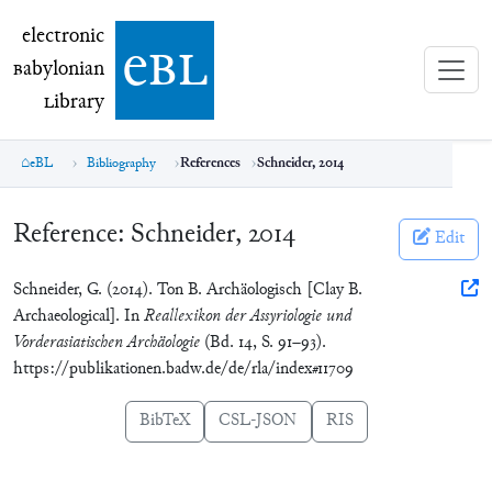
electronic Babylonian Library (eBL)
electronic
e
bl
B
abylonian
L
ibrary
eBL
Bibliography
References
Schneider, 2014
Reference:
Schneider, 2014
Edit
Schneider, G. (2014). Ton B. Archäologisch [Clay B.
Archaeological]. In
Reallexikon der Assyriologie und
Vorderasiatischen Archäologie
(Bd. 14, S. 91–93).
https://publikationen.badw.de/de/rla/index#11709
BibTeX
CSL-JSON
RIS