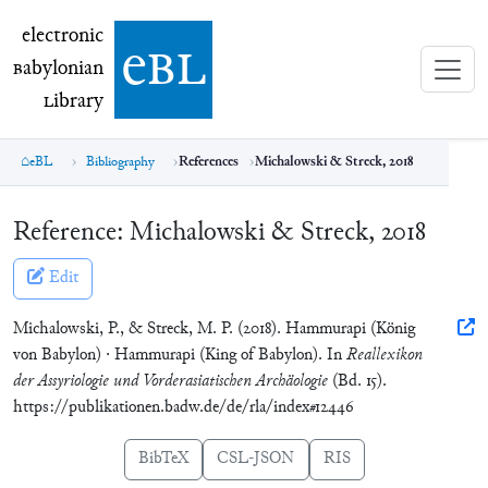
electronic Babylonian Library (eBL)
electronic
e
bl
B
abylonian
L
ibrary
eBL
Bibliography
References
Michalowski & Streck, 2018
Reference:
Michalowski & Streck, 2018
Edit
Michalowski, P., & Streck, M. P. (2018). Hammurapi (König
von Babylon) · Hammurapi (King of Babylon). In
Reallexikon
der Assyriologie und Vorderasiatischen Archäologie
(Bd. 15).
https://publikationen.badw.de/de/rla/index#12446
BibTeX
CSL-JSON
RIS