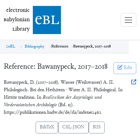
electronic Babylonian Library (eBL)
electronic
e
bl
B
abylonian
L
ibrary
eBL
Bibliography
References
Bawanypeck, 2017–2018
Reference:
Bawanypeck, 2017–2018
Edit
Bawanypeck, D. (2017–2018). Wasser (Weihwasser) A. II.
Philologisch. Bei den Hethitern · Water A. II. Philological. In
Hittite tradition. In
Reallexikon der Assyriologie und
Vorderasiatischen Archäologie
(Bd. 15).
https://publikationen.badw.de/de/rla/index#12462
BibTeX
CSL-JSON
RIS