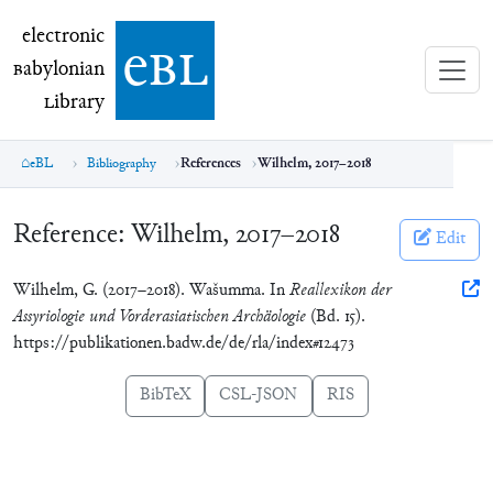
electronic Babylonian Library (eBL)
electronic
e
bl
B
abylonian
L
ibrary
eBL
Bibliography
References
Wilhelm, 2017–2018
Reference:
Wilhelm, 2017–2018
Edit
Wilhelm, G. (2017–2018). Wašumma. In
Reallexikon der
Assyriologie und Vorderasiatischen Archäologie
(Bd. 15).
https://publikationen.badw.de/de/rla/index#12473
BibTeX
CSL-JSON
RIS