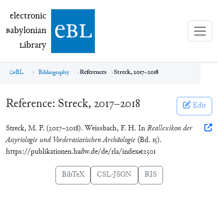
electronic Babylonian Library (eBL)
electronic
e
bl
B
abylonian
L
ibrary
eBL
Bibliography
References
Streck, 2017–2018
Reference:
Streck, 2017–2018
Edit
Streck, M. P. (2017–2018). Weissbach, F. H. In
Reallexikon der
Assyriologie und Vorderasiatischen Archäologie
(Bd. 15).
https://publikationen.badw.de/de/rla/index#12501
BibTeX
CSL-JSON
RIS