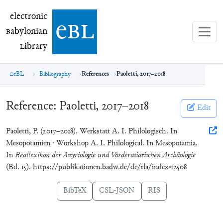
electronic Babylonian Library (eBL)
electronic
e
bl
B
abylonian
L
ibrary
eBL
Bibliography
References
Paoletti, 2017–2018
Reference:
Paoletti, 2017–2018
Edit
Paoletti, P. (2017–2018). Werkstatt A. I. Philologisch. In
Mesopotamien · Workshop A. I. Philological. In Mesopotamia.
In
Reallexikon der Assyriologie und Vorderasiatischen Archäologie
(Bd. 15). https://publikationen.badw.de/de/rla/index#12508
BibTeX
CSL-JSON
RIS