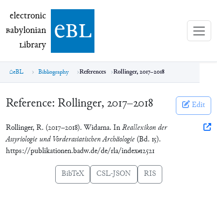
electronic Babylonian Library (eBL)
electronic
e
bl
B
abylonian
L
ibrary
eBL
Bibliography
References
Rollinger, 2017–2018
Reference:
Rollinger, 2017–2018
Edit
Rollinger, R. (2017–2018). Widarna. In
Reallexikon der
Assyriologie und Vorderasiatischen Archäologie
(Bd. 15).
https://publikationen.badw.de/de/rla/index#12521
BibTeX
CSL-JSON
RIS