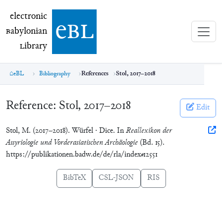
electronic Babylonian Library (eBL)
electronic
e
bl
B
abylonian
L
ibrary
eBL
Bibliography
References
Stol, 2017–2018
Reference:
Stol, 2017–2018
Edit
Stol, M. (2017–2018). Würfel · Dice. In
Reallexikon der
Assyriologie und Vorderasiatischen Archäologie
(Bd. 15).
https://publikationen.badw.de/de/rla/index#12551
BibTeX
CSL-JSON
RIS