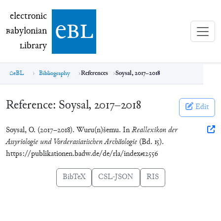
electronic Babylonian Library (eBL)
electronic
e
bl
B
abylonian
L
ibrary
eBL
Bibliography
References
Soysal, 2017–2018
Reference:
Soysal, 2017–2018
Edit
Soysal, O. (2017–2018). Wuru(n)šemu. In
Reallexikon der
Assyriologie und Vorderasiatischen Archäologie
(Bd. 15).
https://publikationen.badw.de/de/rla/index#12556
BibTeX
CSL-JSON
RIS