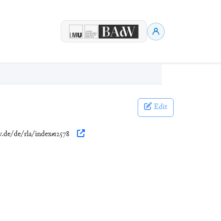
Edit
w.de/de/rla/index#12578