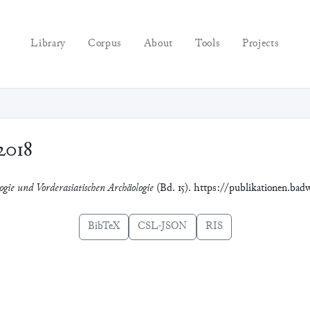
Library
Corpus
About
Tools
Projects
2018
ogie und Vorderasiatischen Archäologie
(Bd. 15). https://publikationen.bad
BibTeX
CSL-JSON
RIS