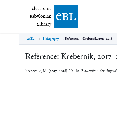
electronic Babylonian Library (eBL)
electronic
e
bl
B
abylonian
L
ibrary
eBL
Bibliography
References
Krebernik, 2017–2018
Reference:
Krebernik, 2017–
Krebernik, M. (2017–2018). Za. In
Reallexikon der Assyriol