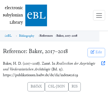
electronic Babylonian Library (eBL)
electronic
e
bl
B
abylonian
L
ibrary
eBL
Bibliography
References
Baker, 2017–2018
Reference:
Baker, 2017–2018
Edit
Baker, H. D. (2017–2018). Zamê. In
Reallexikon der Assyriologie
und Vorderasiatischen Archäologie
(Bd. 15).
https://publikationen.badw.de/de/rla/index#12629
BibTeX
CSL-JSON
RIS