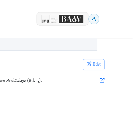
Edit
hen Archäologie
(Bd. 15).