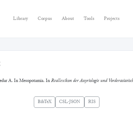
Library
Corpus
About
Tools
Projects
8
Cedar A. In Mesopotamia. In
Reallexikon der Assyriologie und Vorderasiatisc
BibTeX
CSL-JSON
RIS