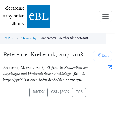
electronic Babylonian Library (eBL)
electronic
e
bl
B
abylonian
L
ibrary
eBL
Bibliography
References
Krebernik, 2017–2018
Reference:
Krebernik, 2017–2018
Edit
Krebernik, M. (2017–2018). Zi-ĝara. In
Reallexikon der
Assyriologie und Vorderasiatischen Archäologie
(Bd. 15).
https://publikationen.badw.de/de/rla/index#12716
BibTeX
CSL-JSON
RIS