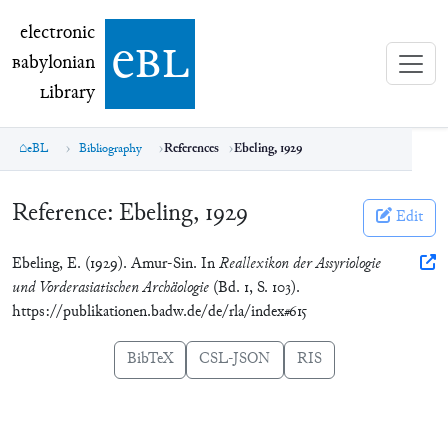
electronic Babylonian Library (eBL)
electronic
e
bl
B
abylonian
L
ibrary
eBL
Bibliography
References
Ebeling, 1929
Reference:
Ebeling, 1929
Edit
Ebeling, E. (1929). Amur-Sin. In
Reallexikon der Assyriologie
und Vorderasiatischen Archäologie
(Bd. 1, S. 103).
https://publikationen.badw.de/de/rla/index#615
BibTeX
CSL-JSON
RIS