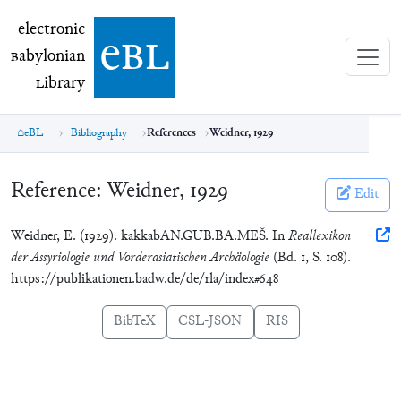
electronic Babylonian Library (eBL)
electronic
e
bl
B
abylonian
L
ibrary
eBL
Bibliography
References
Weidner, 1929
Reference:
Weidner, 1929
Edit
Weidner, E. (1929). kakkabAN.GUB.BA.MEŠ. In
Reallexikon
der Assyriologie und Vorderasiatischen Archäologie
(Bd. 1, S. 108).
https://publikationen.badw.de/de/rla/index#648
BibTeX
CSL-JSON
RIS