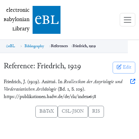
electronic Babylonian Library (eBL)
electronic
e
bl
B
abylonian
L
ibrary
eBL
Bibliography
References
Friedrich, 1929
Reference:
Friedrich, 1929
Edit
Friedrich, J. (1929). Anittaš. In
Reallexikon der Assyriologie und
Vorderasiatischen Archäologie
(Bd. 1, S. 109).
https://publikationen.badw.de/de/rla/index#658
BibTeX
CSL-JSON
RIS