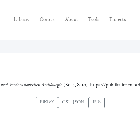
Library
Corpus
About
Tools
Projects
 und Vorderasiatischen Archäologie
(Bd. 1, S. 10). https://publikationen.b
BibTeX
CSL-JSON
RIS