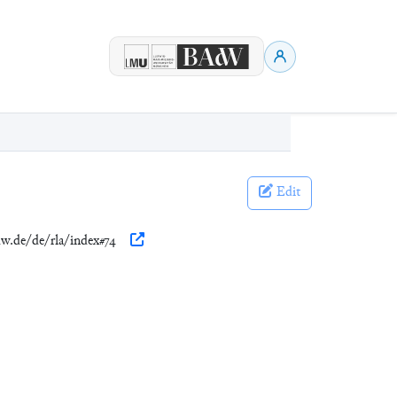
Edit
adw.de/de/rla/index#74