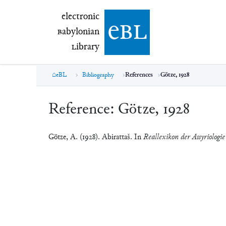
electronic Babylonian Library (eBL)
electronic
e
bl
B
abylonian
L
ibrary
eBL
Bibliography
References
Götze, 1928
Reference:
Götze, 1928
Götze, A. (1928). Abirattaš. In
Reallexikon der Assyriologie