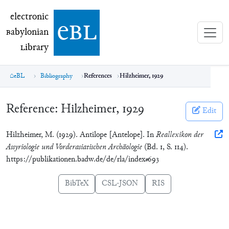
electronic Babylonian Library (eBL)
electronic
e
bl
B
abylonian
L
ibrary
eBL
Bibliography
References
Hilzheimer, 1929
Reference:
Hilzheimer, 1929
Edit
Hilzheimer, M. (1929). Antilope [Antelope]. In
Reallexikon der
Assyriologie und Vorderasiatischen Archäologie
(Bd. 1, S. 114).
https://publikationen.badw.de/de/rla/index#693
BibTeX
CSL-JSON
RIS