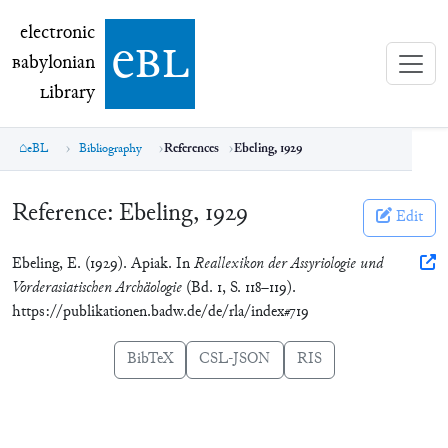
electronic Babylonian Library (eBL)
electronic
e
bl
B
abylonian
L
ibrary
eBL
Bibliography
References
Ebeling, 1929
Reference:
Ebeling, 1929
Edit
Ebeling, E. (1929). Apiak. In
Reallexikon der Assyriologie und
Vorderasiatischen Archäologie
(Bd. 1, S. 118–119).
https://publikationen.badw.de/de/rla/index#719
BibTeX
CSL-JSON
RIS