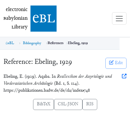
electronic Babylonian Library (eBL)
electronic
e
bl
B
abylonian
L
ibrary
eBL
Bibliography
References
Ebeling, 1929
Reference:
Ebeling, 1929
Edit
Ebeling, E. (1929). Aqaba. In
Reallexikon der Assyriologie und
Vorderasiatischen Archäologie
(Bd. 1, S. 124).
https://publikationen.badw.de/de/rla/index#748
BibTeX
CSL-JSON
RIS