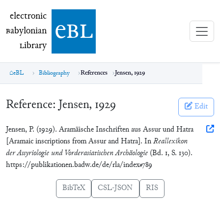
electronic Babylonian Library (eBL)
electronic
e
bl
B
abylonian
L
ibrary
eBL
Bibliography
References
Jensen, 1929
Reference:
Jensen, 1929
Edit
Jensen, P. (1929). Aramäische Inschriften aus Assur und Hatra
[Aramaic inscriptions from Assur and Hatra]. In
Reallexikon
der Assyriologie und Vorderasiatischen Archäologie
(Bd. 1, S. 130).
https://publikationen.badw.de/de/rla/index#789
BibTeX
CSL-JSON
RIS