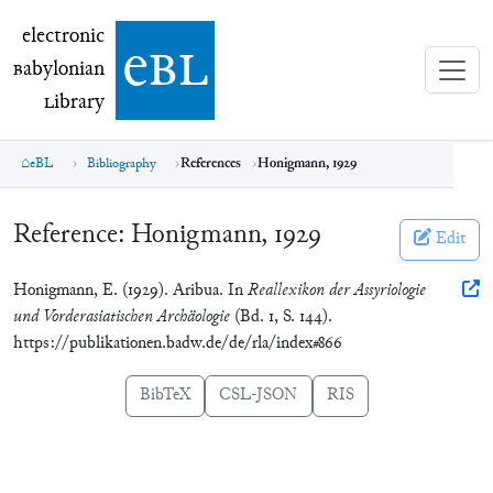
electronic Babylonian Library (eBL)
electronic
e
bl
B
abylonian
L
ibrary
eBL
Bibliography
References
Honigmann, 1929
Reference:
Honigmann, 1929
Edit
Honigmann, E. (1929). Aribua. In
Reallexikon der Assyriologie
und Vorderasiatischen Archäologie
(Bd. 1, S. 144).
https://publikationen.badw.de/de/rla/index#866
BibTeX
CSL-JSON
RIS