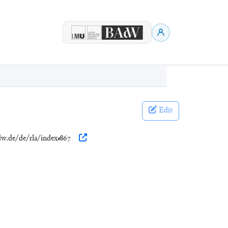
Edit
adw.de/de/rla/index#867