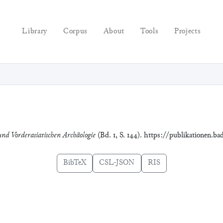
Library
Corpus
About
Tools
Projects
und Vorderasiatischen Archäologie
(Bd. 1, S. 144). https://publikationen.b
BibTeX
CSL-JSON
RIS