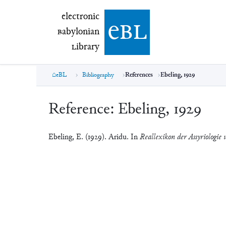
electronic Babylonian Library (eBL)
electronic
e
bl
B
abylonian
L
ibrary
eBL
Bibliography
References
Ebeling, 1929
Reference:
Ebeling, 1929
Ebeling, E. (1929). Aridu. In
Reallexikon der Assyriologie 