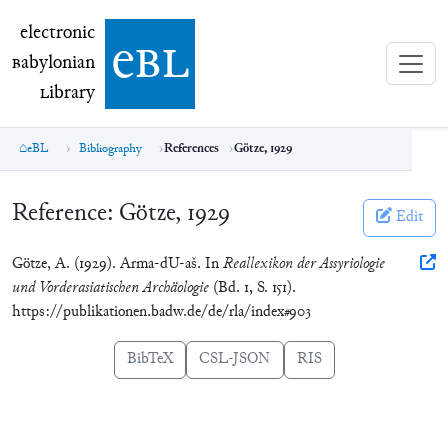
electronic Babylonian Library (eBL)
electronic
e
bl
B
abylonian
L
ibrary
eBL
Bibliography
References
Götze, 1929
Reference:
Götze, 1929
Edit
Götze, A. (1929). Arma-dU-aš. In
Reallexikon der Assyriologie
und Vorderasiatischen Archäologie
(Bd. 1, S. 151).
https://publikationen.badw.de/de/rla/index#903
BibTeX
CSL-JSON
RIS