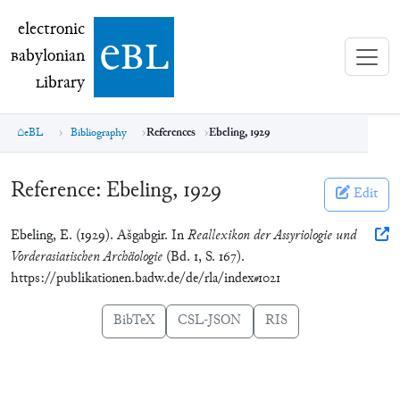
electronic Babylonian Library (eBL)
electronic
e
bl
B
abylonian
L
ibrary
eBL
Bibliography
References
Ebeling, 1929
Reference:
Ebeling, 1929
Edit
Ebeling, E. (1929). Ašgabgir. In
Reallexikon der Assyriologie und
Vorderasiatischen Archäologie
(Bd. 1, S. 167).
https://publikationen.badw.de/de/rla/index#1021
BibTeX
CSL-JSON
RIS