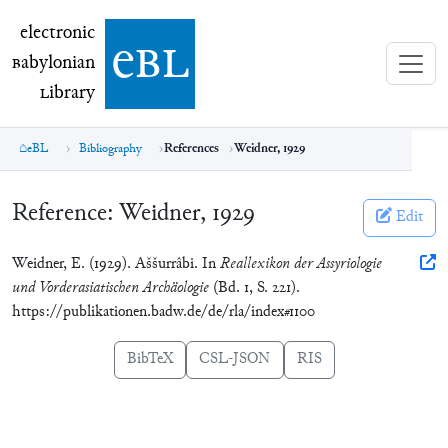
electronic Babylonian Library (eBL)
electronic
e
bl
B
abylonian
L
ibrary
eBL
Bibliography
References
Weidner, 1929
Reference:
Weidner, 1929
Edit
Weidner, E. (1929). Aššurrâbi. In
Reallexikon der Assyriologie
und Vorderasiatischen Archäologie
(Bd. 1, S. 221).
https://publikationen.badw.de/de/rla/index#1100
BibTeX
CSL-JSON
RIS