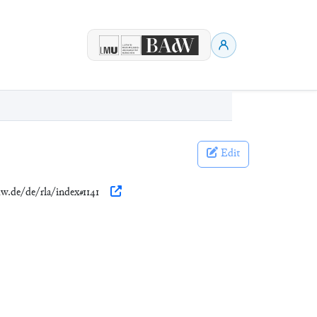
Edit
dw.de/de/rla/index#1141