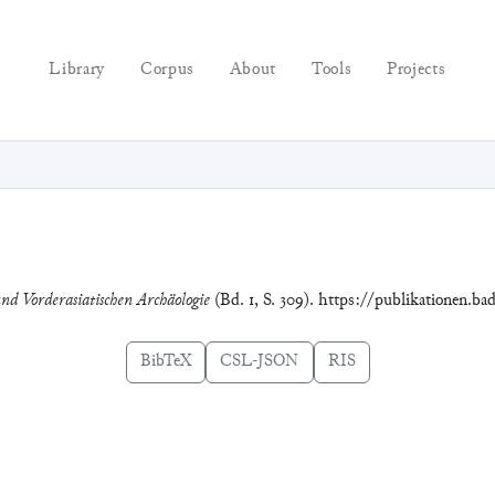
Library
Corpus
About
Tools
Projects
und Vorderasiatischen Archäologie
(Bd. 1, S. 309). https://publikationen.ba
BibTeX
CSL-JSON
RIS