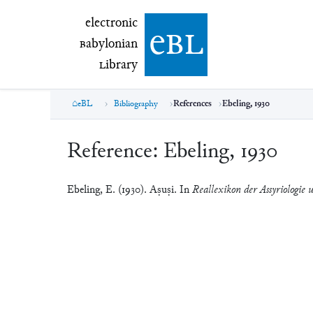
electronic Babylonian Library (eBL)
electronic
e
bl
B
abylonian
L
ibrary
eBL
Bibliography
References
Ebeling, 1930
Reference:
Ebeling, 1930
Ebeling, E. (1930). Aṣuṣi. In
Reallexikon der Assyriologie 