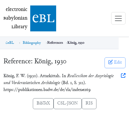
electronic Babylonian Library (eBL)
electronic
e
bl
B
abylonian
L
ibrary
eBL
Bibliography
References
König, 1930
Reference:
König, 1930
Edit
König, F. W. (1930). Attarkittah. In
Reallexikon der Assyriologie
und Vorderasiatischen Archäologie
(Bd. 1, S. 312).
https://publikationen.badw.de/de/rla/index#1169
BibTeX
CSL-JSON
RIS