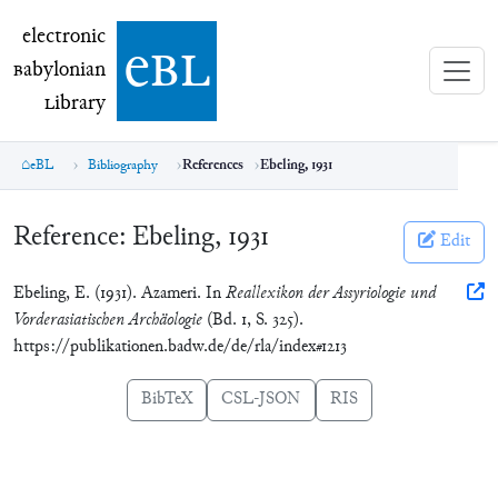
electronic Babylonian Library (eBL)
electronic
e
bl
B
abylonian
L
ibrary
eBL
Bibliography
References
Ebeling, 1931
Reference:
Ebeling, 1931
Edit
Ebeling, E. (1931). Azameri. In
Reallexikon der Assyriologie und
Vorderasiatischen Archäologie
(Bd. 1, S. 325).
https://publikationen.badw.de/de/rla/index#1213
BibTeX
CSL-JSON
RIS